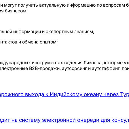
ли могут получить актуальную информацию по вопросам б
ия бизнесом.
льной информации и экспертным знаниям;
нтактов и обмена опытом;
дународных инструментах ведения бизнеса, которые уже
 электронные В2В-продажи, аутсорсинг и аутстаффинг, по
орожного выхода к Индийскому океану через Ту
дит на систему электронной очереди для консул