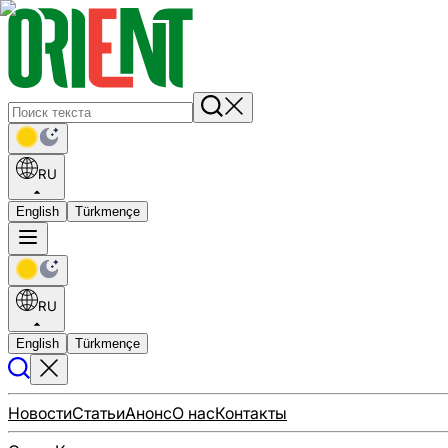
RU
English
Türkmençe
RU
English
Türkmençe
Новости
Статьи
Анонс
О нас
Контакты