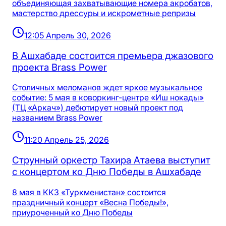
объединяющая захватывающие номера акробатов,
мастерство дрессуры и искрометные репризы
12:05 Апрель 30, 2026
В Ашхабаде состоится премьера джазового
проекта Brass Power
Столичных меломанов ждет яркое музыкальное
событие: 5 мая в коворкинг-центре «Иш нокады»
(ТЦ «Аркач») дебютирует новый проект под
названием Brass Power
11:20 Апрель 25, 2026
Струнный оркестр Тахира Атаева выступит
с концертом ко Дню Победы в Ашхабаде
8 мая в ККЗ «Туркменистан» состоится
праздничный концерт «Весна Победы!»,
приуроченный ко Дню Победы