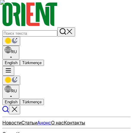
RU
English
Türkmençe
RU
English
Türkmençe
Новости
Статьи
Анонс
О нас
Контакты