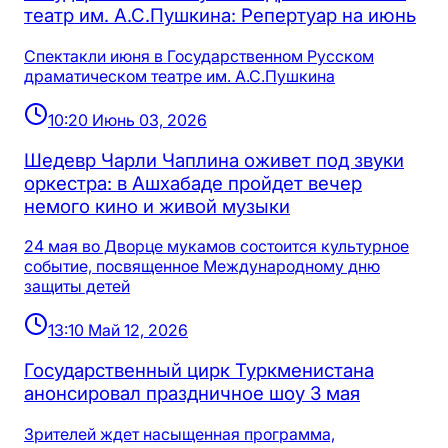
театр им. А.С.Пушкина: Репертуар на июнь
Спектакли июня в Государственном Русском
драматическом театре им. А.С.Пушкина
10:20 Июнь 03, 2026
Шедевр Чарли Чаплина оживет под звуки
оркестра: в Ашхабаде пройдет вечер
немого кино и живой музыки
24 мая во Дворце мукамов состоится культурное
событие, посвященное Международному дню
защиты детей
13:10 Май 12, 2026
Государственный цирк Туркменистана
анонсировал праздничное шоу 3 мая
Зрителей ждет насыщенная программа,