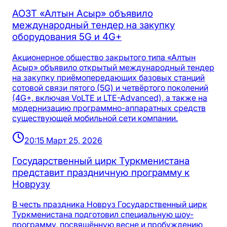
АОЗТ «Алтын Асыр» объявило
международный тендер на закупку
оборудования 5G и 4G+
Акционерное общество закрытого типа «Алтын
Асыр» объявило открытый международный тендер
на закупку приёмопередающих базовых станций
сотовой связи пятого (5G) и четвёртого поколений
(4G+, включая VoLTE и LTE-Advanced), а также на
модернизацию программно-аппаратных средств
существующей мобильной сети компании.
20:15 Март 25, 2026
Государственный цирк Туркменистана
представит праздничную программу к
Новрузу
В честь праздника Новруз Государственный цирк
Туркменистана подготовил специальную шоу-
программу, посвящённую весне и пробуждению