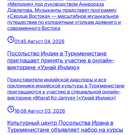
«Мелодия» под руководством Аннаораза
Довлетова. Музыканты представят программу
«Сердце Востока» — масштабное музыкальное
путешествие по колоритным уголкам древнего и
современного Востока
01:45 Август 04, 2026
Посольство Индии в Туркменистане
приглашает принять участие в онлайн-
викторине «Узнай Индию»
Представители индийской диаспоры и все
поклонники индийской культуры в Туркменистане
приглашаются к участию в специальной онлайн-
викторине «Bharat Ko Janiye» («Узнай Индию»)
16:08 Август 03, 2026
Культурный центр Посольства Ирана в
Туркменистане объявляет набор на курсы