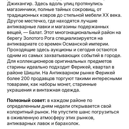
Джихангир. Здесь вдоль улиц протянулись
магазинчики, полные тайных сокровищ, от
традиционных ковров до стильной мебели XX века.
Другое местечко, где находятся лучшие
антикварные лавки и магазины подержанных
вещей, — Балат. Этот многонациональный район на
берегу Золотого Рога специализируется на
антиквариате со времен Османской империи.
Проходящие здесь аукционы и сегодня остаются
одним из самых захватывающих событий в городе.
Для коллекционеров оригинальных предметов
старины идеально подходит Ферикей, квартал в
районе Шишли. На Антикварном рынке Ферикей
более 200 продавцов торгуют такими интересными
товарами, как наборы монет, старинные
украшения и винтажная одежда.
Полезный совет:
в каждом районе по
определенным дням недели открывается свой
колоритный рынок. Не упустите шанс погрузиться
в оживленную атмосферу этих рынков,
антикварных лавок и барахолок.