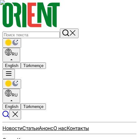
RU
English
Türkmençe
RU
English
Türkmençe
Новости
Статьи
Анонс
О нас
Контакты