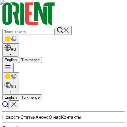
RU
English
Türkmençe
RU
English
Türkmençe
Новости
Статьи
Анонс
О нас
Контакты