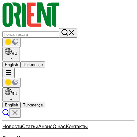
RU
English
Türkmençe
RU
English
Türkmençe
Новости
Статьи
Анонс
О нас
Контакты