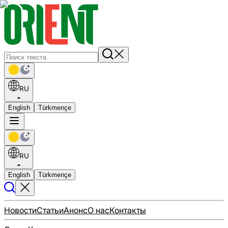
RU
English
Türkmençe
RU
English
Türkmençe
Новости
Статьи
Анонс
О нас
Контакты