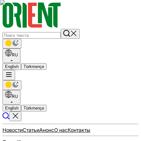
RU
English
Türkmençe
RU
English
Türkmençe
Новости
Статьи
Анонс
О нас
Контакты