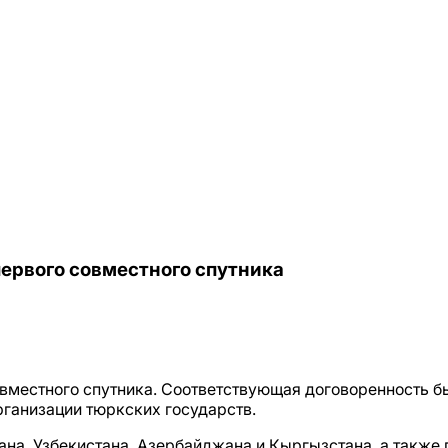
первого совместного спутника
овместного спутника. Соответствующая договоренность бы
рганизации тюркских государств.
тана, Узбекистана, Азербайджана и Кыргызстана, а также