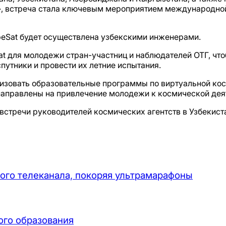
», встреча стала ключевым мероприятием международной
beSat будет осуществлена узбекскими инженерами.
t для молодежи стран-участниц и наблюдателей ОТГ, чт
утники и провести их летние испытания.
низовать образовательные программы по виртуальной к
направлены на привлечение молодежи к космической деят
встречи руководителей космических агентств в Узбекист
ого телеканала, покоряя ультрамарафоны
ого образования