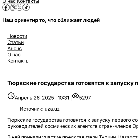
О нас
Контакты
Наш ориентир то, что сближает людей
Новости
Статьи
Анонс
О нас
Контакты
Тюркские государства готовятся к запуску 
Апрель 26, 2025 | 10:31 |
5297
Источник
:
uza.uz
Тюркские государства готовятся к запуску первого с
руководителей космических агентств стран-членов О
В ней приняли участие представители Турции, Казахс