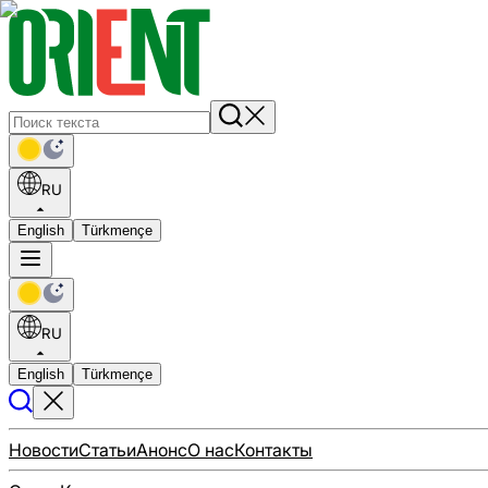
RU
English
Türkmençe
RU
English
Türkmençe
Новости
Статьи
Анонс
О нас
Контакты