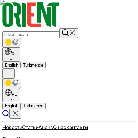
RU
English
Türkmençe
RU
English
Türkmençe
Новости
Статьи
Анонс
О нас
Контакты