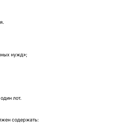
я.
нных нужд»;
один лот.
лжен содержать: