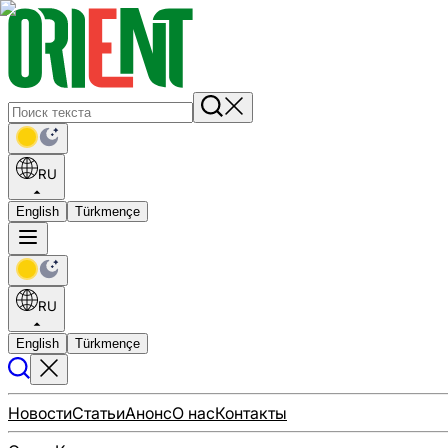
RU
English
Türkmençe
RU
English
Türkmençe
Новости
Статьи
Анонс
О нас
Контакты