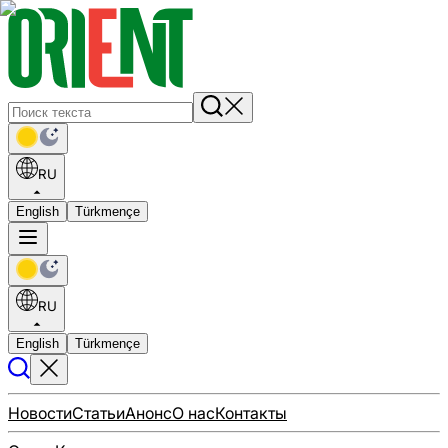
RU
English
Türkmençe
RU
English
Türkmençe
Новости
Статьи
Анонс
О нас
Контакты