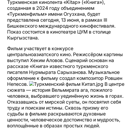
Туркменская кинолента «Kitap» («Книга»),
созданная в 2024 году объединением
«Туркменфильм» имени Огузхана, будет
представлена сегодня, 13 июня, в рамках III
Бишкекского международного кинофестиваля.
Показ состоится в кинотеатре ЦУМ в столице
Кыргызстана.
Фильм участвует в конкурсе
центральноазиатского кино. Режиссёром картины
выступил Хеким Аловов. Сценарий основан на
рассказе «Книга» известного туркменского
писателя Нурмырата Сарыханова. Музыкальное
оформление к фильму создал композитор Ровшен
Непесов.
В центре
сюжета — история Вельмирата ага, пожилого
человека, выбравшего уединённую жизнь в горах.
Отказавшись от мирской суеты, он посвятил себя
труду и поискам истины. Сквозь призму его
судьбы в фильме раскрываются духовные
ценности, человеческое достоинство и мудрость,
воплощённые в образах простых людей.