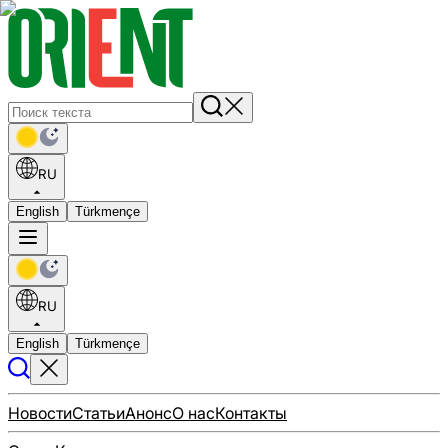
RU
English
Türkmençe
RU
English
Türkmençe
Новости
Статьи
Анонс
О нас
Контакты