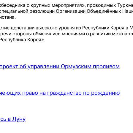
беседника о крупных мероприятиях, проводимых Туркмен
специальной резолюции Организации Объединённых Наци
истана.
стие делегации высокого уровня из Республики Корея в
стречи стороны обменялись мнениями о развитии межпарл
Республика Корея».
проект об управлении Ормузским проливом
имеющих право на гражданство по рождению
сь в Луну