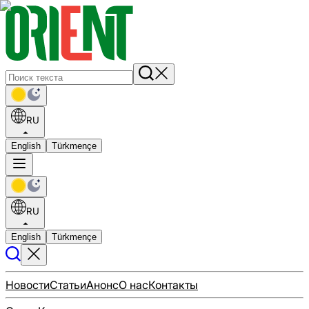
RU
English
Türkmençe
RU
English
Türkmençe
Новости
Статьи
Анонс
О нас
Контакты