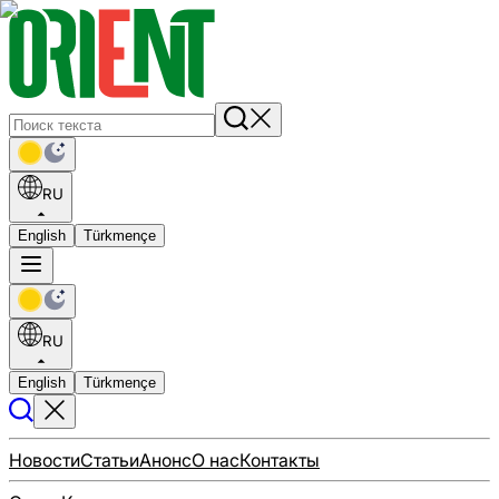
RU
English
Türkmençe
RU
English
Türkmençe
Новости
Статьи
Анонс
О нас
Контакты